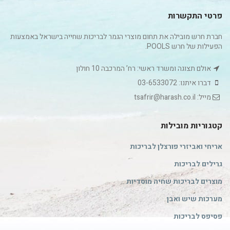
פרטי התקשרות
חברת חרש מובילה את תחום מוצרי הגמר לבריכות שחייה בישראל באמצעות
הפעילות של חרש POOLS.
אולם תצוגה ומשרד ראשי: רח’ המרכבה 10 חולון
דברו איתנו: 03-6533072
מייל: tsafrir@harash.co.il
קטגוריות מובילות
אריחי ואביזרי פורצלן לבריכות
גרילים לבריכות
מוצרים לבריכות שחיה מוסדיות
מערכות שיש ואבן
פסיפס לבריכות