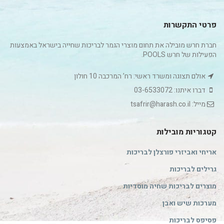
פרטי התקשרות
חברת חרש מובילה את תחום מוצרי הגמר לבריכות שחייה בישראל באמצעות
הפעילות של חרש POOLS.
אולם תצוגה ומשרד ראשי: רח’ המרכבה 10 חולון
דברו איתנו: 03-6533072
מייל: tsafrir@harash.co.il
קטגוריות מובילות
אריחי ואביזרי פורצלן לבריכות
גרילים לבריכות
מוצרים לבריכות שחיה מוסדיות
מערכות שיש ואבן
פסיפס לבריכות