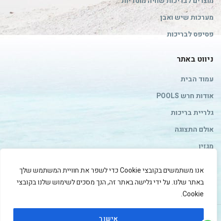
מוצרים לבריכות שחיה מוסדיות
מערכות שיש ואבן
פסיפס לבריכות
ניווט באתר
עמוד הבית
אודות חרש POOLS
גלריית בריכות
אולם התצוגה
מגזין
צור קשר
אנו משתמשים בקובצי Cookie כדי לשפר את חוויית המשתמש שלך
מדיניות פרטיות
באתר שלנו. על ידי גלישה באתר זה, הנך מסכים לשימוש שלנו בקובצי
Cookie.
אישור
JUNAMI
HARASH POOLS
2019 CREATED BY
.PREMIUM E-COMMERCE