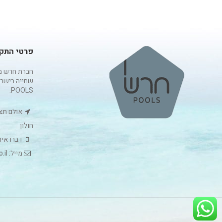
פרטי התק
חברת חרש מו
שחייה בישר
POOLS.
חולון
דברו איתנו: 3072
מייל: tsafrir@harash.co.il